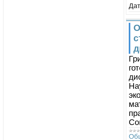
Дат
О
с
д
Гр
го
ди
На
эк
ма
пр
Со
Об