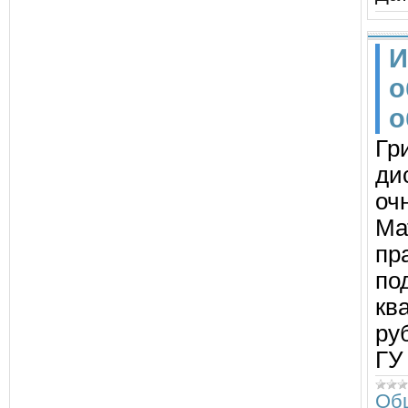
И
о
о
Гр
ди
оч
Ма
пр
по
кв
ру
ГУ
Об