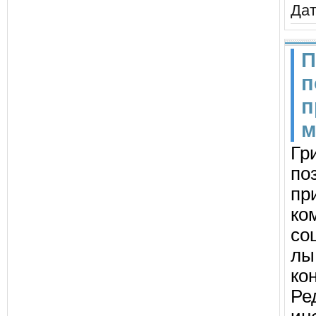
Дат
П
п
п
м
Гр
по
пр
ко
со
лы
кон
Ре