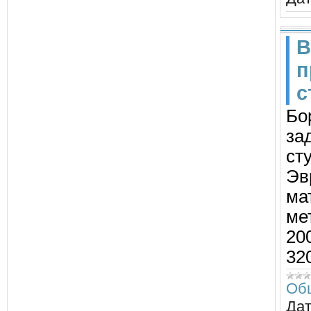
В
п
с
Бо
за
сту
Эв
ма
ме
200
32
Об
Дат