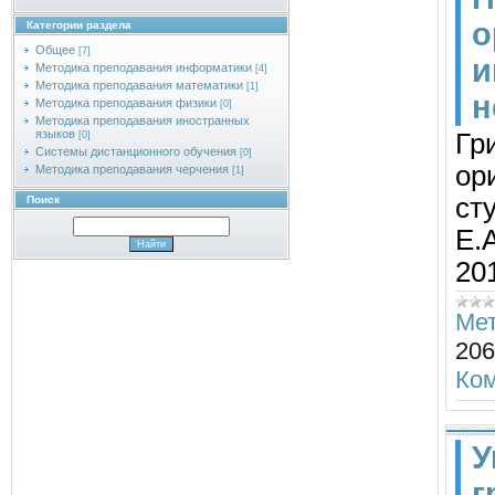
о
Категории раздела
Общее
[7]
и
Методика преподавания информатики
[4]
Методика преподавания математики
[1]
н
Методика преподавания физики
[0]
Методика преподавания иностранных
языков
Гр
[0]
Системы дистанционного обучения
[0]
ор
Методика преподавания черчения
[1]
ст
Поиск
Е.А
201
Мет
206
Ком
У
г