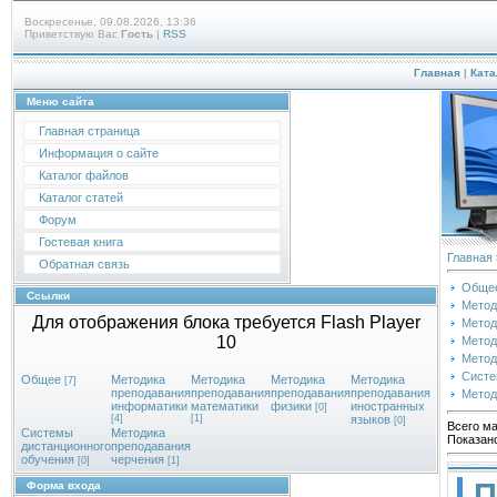
Воскресенье, 09.08.2026, 13:36
Приветствую Вас
Гость
|
RSS
Главная
|
Ката
Меню сайта
Главная страница
Информация о сайте
Каталог файлов
Каталог статей
Форум
Гостевая книга
Главная
Обратная связь
Обще
Ссылки
Метод
Для отображения блока требуется Flash Player
Метод
10
Метод
Метод
Систе
Общее
Методика
Методика
Методика
Методика
[7]
преподавания
преподавания
преподавания
преподавания
Метод
информатики
математики
физики
иностранных
[0]
[4]
[1]
языков
[0]
Всего ма
Системы
Методика
Показан
дистанционного
преподавания
обучения
черчения
[0]
[1]
П
Форма входа