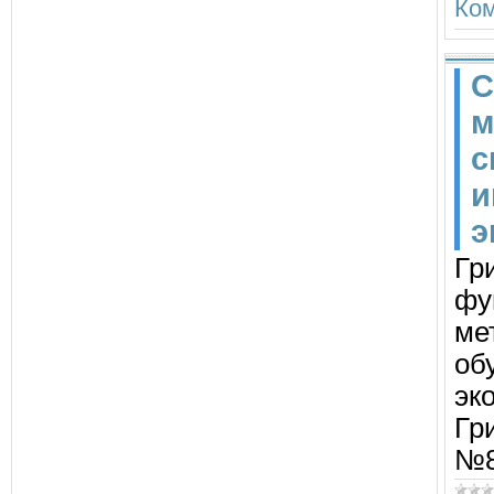
Ком
С
м
с
и
э
Гр
фу
ме
об
эк
Гри
№8