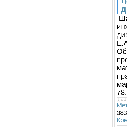
д
Ша
ин
ди
Е.
Об
пр
ма
пр
мар
78.
Мет
383
Ком