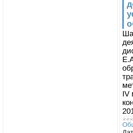
д
у
о
Ша
де
ди
Е.
об
тр
ме
IV
ко
201
Об
Дат