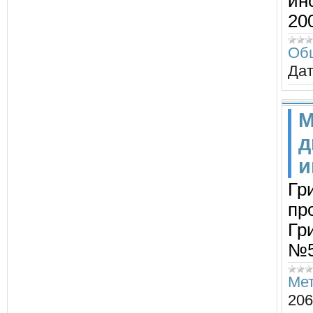
ин
200
Об
Дат
М
д
и
Гр
пр
Гри
№5
Мет
206