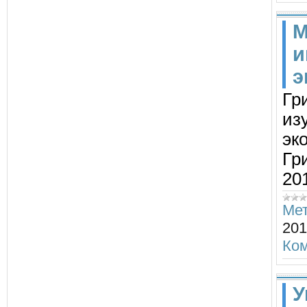
М
и
э
Гр
из
эк
Гр
201
Мет
201
Ком
У